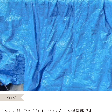
ブログ
こんにちは（*＾＾*）住まいあんしん倶楽部です。