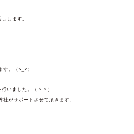
話しします。
す。（>_<;
を行いました。（＾＾）
弊社がサポートさせて頂きます。