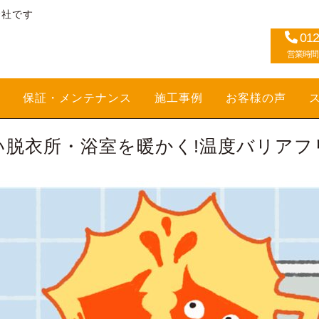
会社です
012
営業時間：1
保証・メンテナンス
施工事例
お客様の声
い脱衣所・浴室を暖かく!温度バリアフ